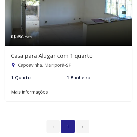
R$ 650
/mês
Casa para Alugar com 1 quarto
Capoavinha, Mairiporã-SP
1 Quarto
1 Banheiro
Mais informações
‹
1
›